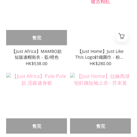
售完
【Just Africa】MAMBO款
【Just Home】Just Like
短版連帽衛衣 - 藍/橙色
This Logo針織圍巾 - 粉紫/
復古粉紅
HK$538.00
HK$280.00
售完
售完