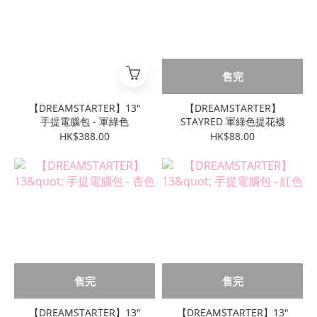
售完
【DREAMSTARTER】13"
【DREAMSTARTER】
手提電腦包 - 軍綠色
STAYRED 軍綠色提花襪
HK$388.00
HK$88.00
售完
售完
【DREAMSTARTER】13"
【DREAMSTARTER】13"