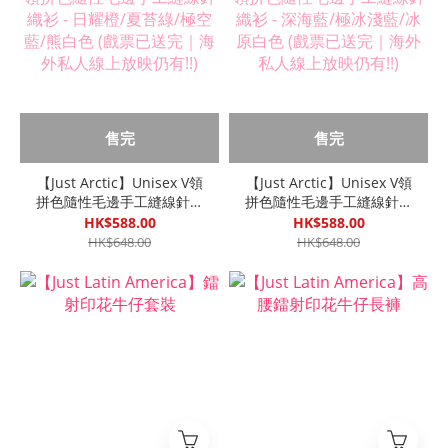
售完
售完
【Just Arctic】Unisex V領
【Just Arctic】Unisex V領
拼色隨性毛邊手工縫線針織
拼色隨性毛邊手工縫線針織
衫 - 日耀橙/夏苔綠/極空藍/
衫 - 深海藍/極冰淺藍/冰原
HK$588.00
HK$588.00
熊白色 (戲票已送完｜海外
白色 (戲票已送完｜海外私
HK$648.00
HK$648.00
私人線上放映仍有!!)
人線上放映仍有!!)