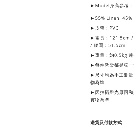
►Model身高參考：1
►
55%
Linen
, 45% 
►皮帶：PVC
►裙長：121.5cm /
/ 腰圍：51.5cm
►重量：約0.5kg 
►每件
紮染
都是獨一
►尺寸均為手工測量
物為準
►因拍攝燈光原因和
實物為準
送貨及付款方式