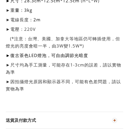
►尺寸：28.3cm*12.5cm*12.5cm
(H*L*W)
►重
量：3kg
►電線長度
：2m
►電壓：220V
(*注意：台灣、美國、加拿大等地區仍可轉插使用，但
燈光的亮度會暗一半，由3W變1.5W*)
►復古茶色LED燈泡，可自由調節光暗度
►
尺寸均為手工測量，可能存在1-3cm的誤差，請以實物
為準
►
因拍攝燈光原因和顯示器不同，可能有色差問題，請以
實物為準
送貨及付款方式