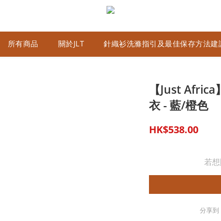
所有商品
關於JLT
針織衫洗滌指引及最佳保存方法建
【Just Afr
衣 - 藍/橙色
HK$538.00
若想
分享到