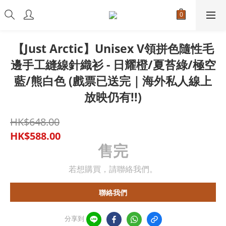
【Just Arctic】Unisex V領拼色隨性毛
邊手工縫線針織衫 - 日耀橙/夏苔綠/極空
藍/熊白色 (戲票已送完｜海外私人線上
放映仍有!!)
HK$648.00
HK$588.00
售完
若想購買，請聯絡我們。
聯絡我們
分享到