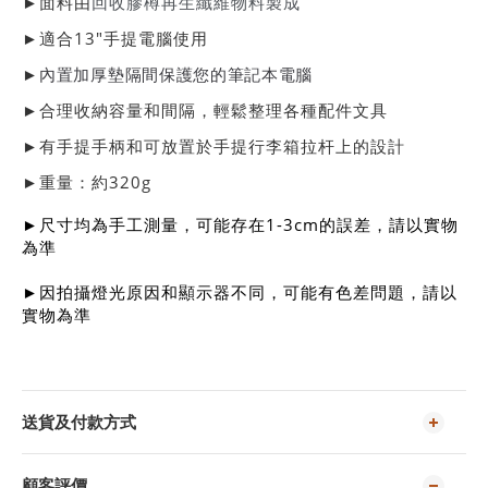
►面料由
回收膠樽再生
纖維物
料製成
►適合13"手提電腦使用
►
內置加厚墊隔間保護您的筆記本電腦
►合理收納容量和間隔，輕鬆整理各種配件文具
►有手提手柄和可放置於手提行李箱拉杆上的設計
►重量：約320g
►尺寸均為手工測量，可能存在1-3cm的誤差，請以實物
為準
►
因拍攝燈光原因和顯示器不同，可能有色差問題，請以
實物為準
送貨及付款方式
顧客評價