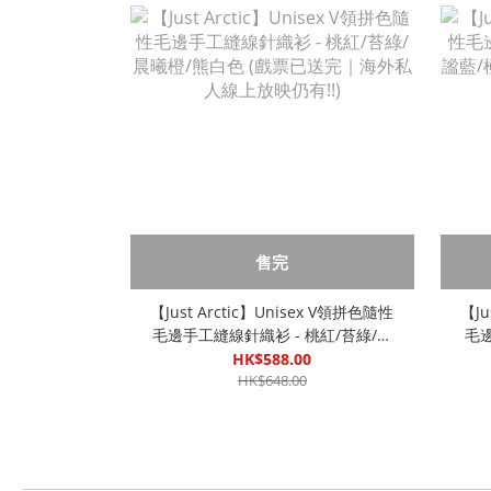
售完
【Just Arctic】Unisex V領拼色隨性
【Ju
毛邊手工縫線針織衫 - 桃紅/苔綠/晨
毛邊
曦橙/熊白色 (戲票已送完｜海外私人
藍/
HK$588.00
線上放映仍有!!)
HK$648.00