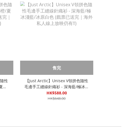
售完
拼色隨性
【Just Arctic】Unisex V領拼色隨性
/夏苔
毛邊手工縫線針織衫 - 深海藍/極冰淺
｜海外
藍/冰原白色 (戲票已送完｜海外私人
HK$588.00
線上放映仍有!!)
HK$648.00